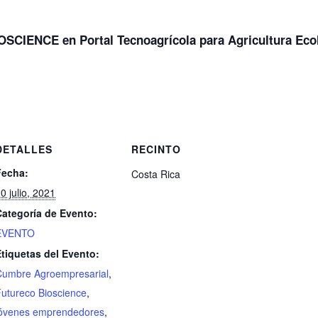
SCIENCE en Portal Tecnoagrícola para
Agricultura Eco
DETALLES
RECINTO
Fecha:
Costa Rica
0 julio, 2021
Categoría de Evento:
EVENTO
tiquetas del Evento:
Cumbre Agroempresarial
,
utureco Bioscience
,
jóvenes emprendedores
,