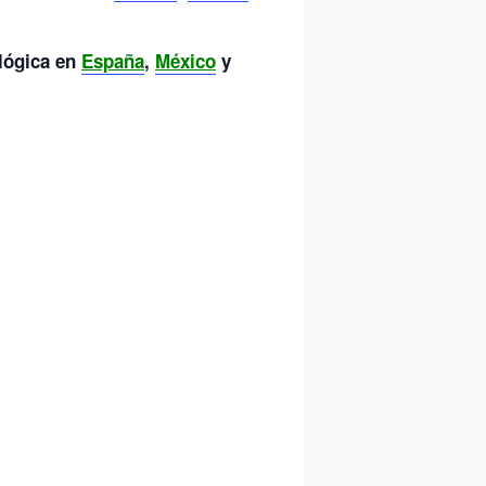
lógica en
España
,
México
y