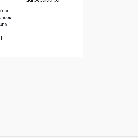
nidad
ráneos
 una
 […]