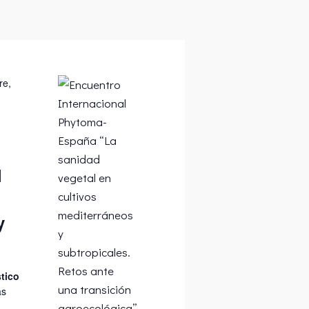
re,
l
y
stico
as