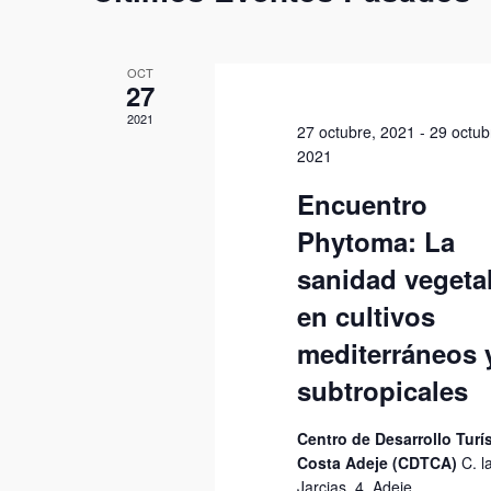
OCT
27
2021
27 octubre, 2021
-
29 octub
2021
Encuentro
Phytoma: La
sanidad vegeta
en cultivos
mediterráneos 
subtropicales
Centro de Desarrollo Turí
Costa Adeje (CDTCA)
C. l
Jarcias, 4, Adeje