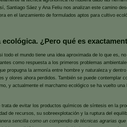
í, Santiago Sáez y Ana Feliu nos analizan este camino desde
ra en el lanzamiento de formulados aptos para cultivo ecol
a ecológica. ¿Pero qué es exactamen
 todo el mundo tiene una idea aproximada de lo que es, no d
ntes como respuesta a los primeros problemas ambientales q
 que propugna la armonía entre hombre y naturaleza y dent
bores y olores ahora perdidos. También se puede contemplar 
o, y actualmente el marchamo ecológico se ha vuelto una h
a de evitar los productos químicos de síntesis en la producc
lidad de recursos, su sobreexplotación y la ruptura del equil
manera sencilla como un compendio de técnicas agrarias que 