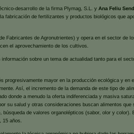
cnico-desarrollo de la firma Plymag, S.L. y
Ana Feliu Send
a fabricación de fertilizantes y productos biológicos que ap
Fabricantes de Agronutrientes) y opera en el sector de los
cen el aprovechamiento de los cultivos.
información sobre un tema de actualidad tanto para el secto
rés progresivamente mayor en la producción ecológica y en 
ente. Así, el incremento de la demanda de este tipo de ali
ado donde a menudo la oferta indiferenciada y masiva satur
r su salud y otras consideraciones buscan alimentos que sat
, búsqueda de valores organolépticos (sabor, olor y color)
, 15 años.
lelamente la técnica agronómica no hubiera dado las herramien