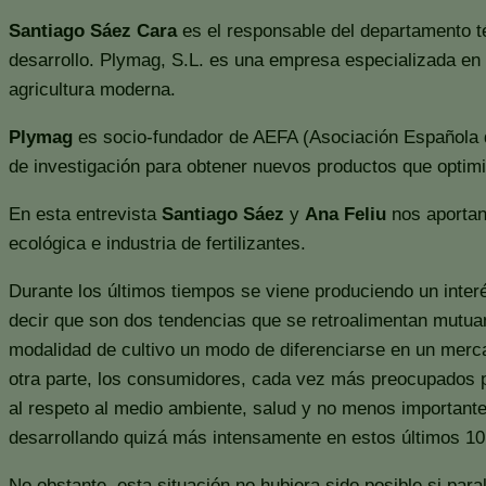
Santiago Sáez Cara
es el responsable del departamento té
desarrollo. Plymag, S.L. es una empresa especializada en l
agricultura moderna.
Plymag
es socio-fundador de AEFA (Asociación Española de 
de investigación para obtener nuevos productos que optimi
En esta entrevista
Santiago Sáez
y
Ana Feliu
nos aportan 
ecológica e industria de fertilizantes.
Durante los últimos tiempos se viene produciendo un inte
decir que son dos tendencias que se retroalimentan mutuam
modalidad de cultivo un modo de diferenciarse en un merc
otra parte, los consumidores, cada vez más preocupados po
al respeto al medio ambiente, salud y no menos importante
desarrollando quizá más intensamente en estos últimos 10
No obstante, esta situación no hubiera sido posible si para