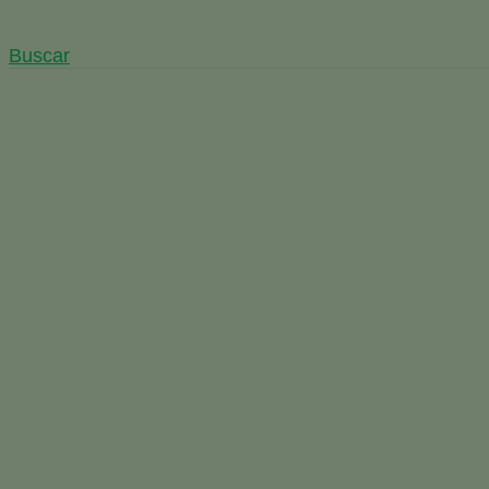
Buscar
Entrevista a Santiago Sáez
Inicio
Esp