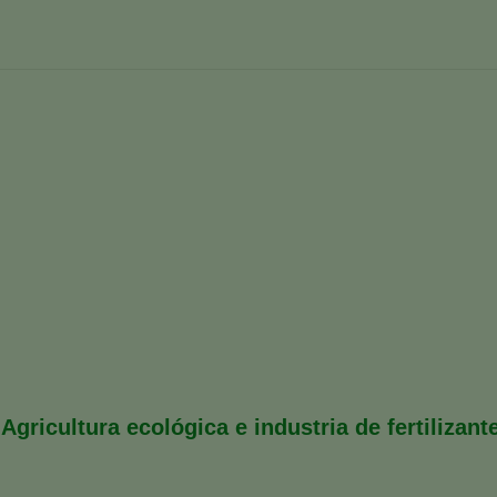
 Cara y Ana Feliu Sendra
aña
AEFA Al día
Entrevista a Santiago Sáez Cara y Ana 
Agricultura ecológica e industria de fertilizant