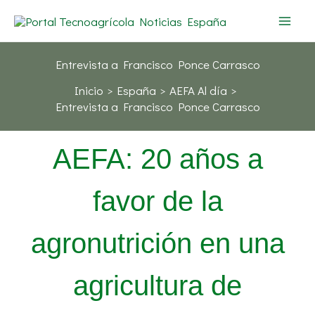
Ir
al
contenido
Entrevista a Francisco Ponce Carrasco
Inicio
España
AEFA Al día
Entrevista a Francisco Ponce Carrasco
AEFA: 20 años a
favor de la
agronutrición en una
agricultura de