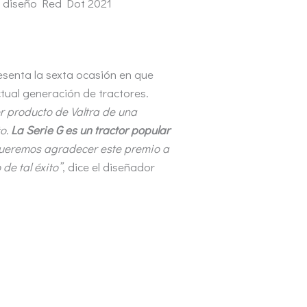
al diseño Red Dot 2021
esenta la sexta ocasión en que
tual generación de tractores.
r producto de Valtra de una
to.
La Serie G es un tractor popular
queremos agradecer este premio a
de tal éxito”
, dice el diseñador