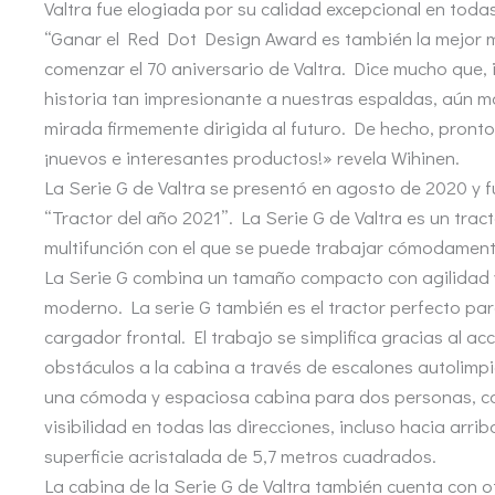
Valtra fue elogiada por su calidad excepcional en toda
“Ganar el Red Dot Design Award es también la mejor 
comenzar el 70 aniversario de Valtra. Dice mucho que, 
historia tan impresionante a nuestras espaldas, aún 
mirada firmemente dirigida al futuro. De hecho, pron
¡nuevos e interesantes productos!» revela Wihinen.
La Serie G de Valtra se presentó en agosto de 2020 y f
“Tractor del año 2021”. La Serie G de Valtra es un tra
multifunción con el que se puede trabajar cómodamente
La Serie G combina un tamaño compacto con agilidad 
moderno. La serie G también es el tractor perfecto pa
cargador frontal. El trabajo se simplifica gracias al acc
obstáculos a la cabina a través de escalones autolimp
una cómoda y espaciosa cabina para dos personas, co
visibilidad en todas las direcciones, incluso hacia arri
superficie acristalada de 5,7 metros cuadrados.
La cabina de la Serie G de Valtra también cuenta con o