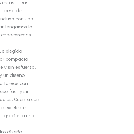
s estas áreas.
manera de
incluso con una
mantengamos la
to conoceremos
ue elegida
ctor compacto
 y sin esfuerzo.
y un diseño
ra tareas con
eso fácil y sin
iables. Cuenta con
n excelente
ba, gracias a una
tro diseño