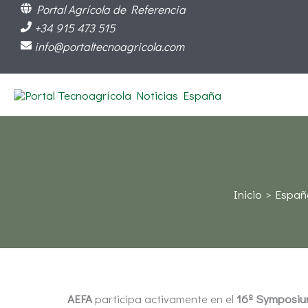
Ir
Portal Agrícola de Referencia
al
+34 915 473 515
contenido
info@portaltecnoagricola.com
Inicio
Españ
AEFA
participa activamente en el
16º Symposiu