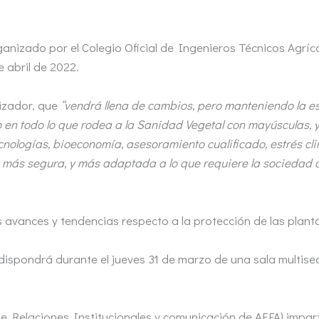
anizado por el Colegio Oficial de Ingenieros Técnicos Agríc
e abril de 2022.
izador, que
“vendrá llena de cambios, pero manteniendo la est
o en todo lo que rodea a la Sanidad Vegetal con mayúsculas, 
ecnologías, bioeconomía, asesoramiento cualificado, estrés cl
ás segura, y más adaptada a lo que requiere la sociedad act
s avances y tendencias respecto a la protección de las plant
 dispondrá durante el jueves 31 de marzo de una sala multise
de Relaciones Institucionales y comunicación de AEFA) impart