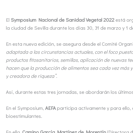
El
Symposium Nacional de Sanidad Vegetal 2022
está org
la ciudad de Sevilla durante los días 30, 31 de marzo y 1 d
En esta nueva edición, se asegura desde el Comité Organ
adaptada a las circunstancias actuales, con el foco puest
productos fitosanitarios, semillas, aplicación de nuevas t
hacen que la producción de alimentos sea cada vez más y m
y creadora de riqueza”
.
Así, durante estas tres jornadas, se abordarán los último
En el Symposium,
AEFA
participa activamente y para ello,
bioestimulantes.
En ella,
Camino García Martínez de Morentín
(Directora 