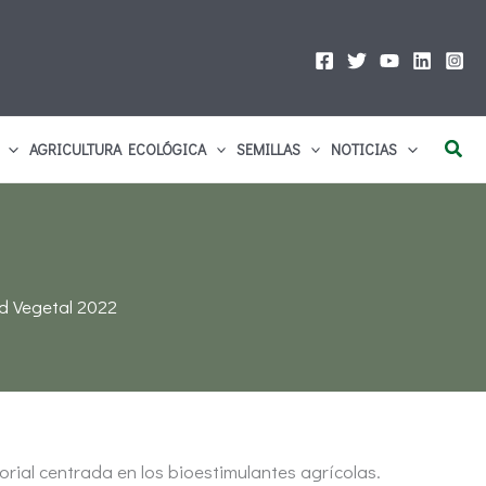
Busc
AGRICULTURA ECOLÓGICA
SEMILLAS
NOTICIAS
d Vegetal 2022
orial centrada en los bioestimulantes agrícolas.