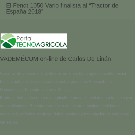
El Fendt 1050 Vario finalista al “Tractor de
España 2018”
VADEMÉCUM on-line de Carlos De Liñán
Con más de 35 años siendo líderes en el sector, proporciona información
técnica actualizada y contrastada sobre productos Fitosanitarios,
Nutricionales, Bioestimulantes y Semillas.
Estamos enfocados tanto a la agricultura convencional como a la ecológica
y/o biodinámica. Encontrará también en nuestras páginas noticias de
actualidad, artículos técnicos, ferias, eventos y una relación de empresas
del sector.