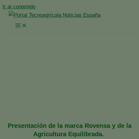
Ir al contenido
ROVENSA PRESENTA LA
AGRICULTURA
EQUILIBRADA EN FRUIT
ATTRACTION
Inicio
España
Noticias Destacadas
ROVENSA PRESENTA LA AGRICULTURA
EQUILIBRADA EN FRUIT ATTRACTION
Presentación de la marca Rovensa y de la
Agricultura Equilibrada.