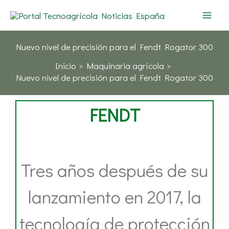
Ir
al
contenido
Nuevo nivel de precisión para el Fendt Rogator 300
Inicio
Maquinaria agrícola
Nuevo nivel de precisión para el Fendt Rogator 300
FENDT
Tres años después de su
lanzamiento en 2017, la
tecnología de protección