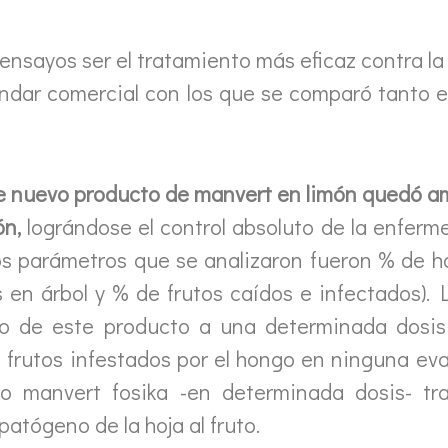
sayos ser el tratamiento más eficaz contra l
tándar comercial con los que se comparó tanto 
te nuevo producto de manvert en limón quedó 
ón,
lográndose el control absoluto de la enferm
os parámetros que se analizaron fueron % de ho
 en árbol y % de frutos caídos e infectados). 
to de este producto a una determinada dosis 
ó frutos infestados por el hongo en ninguna ev
nto manvert fosika -en determinada dosis- t
patógeno de la hoja al fruto.