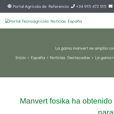
Ir
Portal Agrícola de Referencia
+34 915 473 515
al
contenido
La gama manvert se amplía con 
Inicio
España
Noticias Destacadas
La gama m
Manvert fosika ha obtenido 
nara