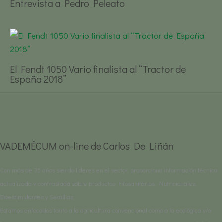
Entrevista a Pedro Peleato
El Fendt 1050 Vario finalista al “Tractor de
España 2018”
VADEMÉCUM on-line de Carlos De Liñán
Con más de 35 años siendo líderes en el sector, proporciona información técnica
actualizada y contrastada sobre productos Fitosanitarios, Nutricionales,
Bioestimulantes y Semillas.
Estamos enfocados tanto a la agricultura convencional como a la ecológica y/o