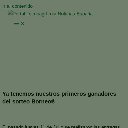
Ir al contenido
Ganadores sorteo Borneo
del mes de junio
Inicio
España
Noticias Destacadas
Ganadores sorteo Borneo del mes de junio
Ya tenemos nuestros primeros ganadores
del sorteo Borneo®
El pasado jueves 11 de Julio se realizaron las entregas