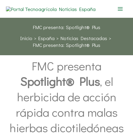
Ir
al
contenido
FMC presenta: Spotlight® Plus
Inicio
España
Noticias Destacadas
FMC presenta: Spotlight® Plus
FMC presenta
Spotlight® Plus
, el
herbicida de acción
rápida contra malas
hierbas dicotiledóneas