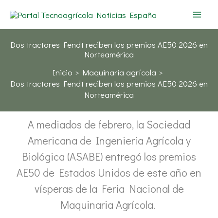
Ir
al
contenido
Dos tractores Fendt reciben los premios AE50 2026 en
Norteamérica
Inicio
Maquinaria agrícola
Dos tractores Fendt reciben los premios AE50 2026 en
Norteamérica
A mediados de febrero, la Sociedad
Americana de Ingeniería Agrícola y
Biológica (ASABE) entregó los premios
AE50 de Estados Unidos de este año en
vísperas de la Feria Nacional de
Maquinaria Agrícola.