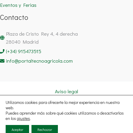
Eventos y Ferias
Contacto
Plaza de Cristo Rey 4, 4 derecha
28040 Madrid
(+34) 915473515
info@portaltecnoagricola.com
Aviso legal
Política de cookies
Utilizamos cookies para ofrecerte la mejor experiencia en nuestra
Política de privacidad
web.
Puedes aprender más sobre qué cookies utilizamos o desactivarlas
Copyright © 2026 Portal Tecnoagrícola Noticias España | Todos
en los
ajustes
.
los derechos reservados.
Aceptar
Rechazar