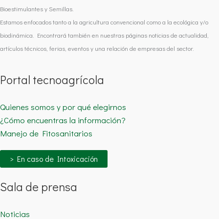
Bioestimulantes y Semillas.
Estamos enfocados tanto a la agricultura convencional como a la ecológica y/o
biodinámica. Encontrará también en nuestras páginas noticias de actualidad,
artículos técnicos, ferias, eventos y una relación de empresas del sector.
Portal tecnoagrícola
Quienes somos y por qué elegirnos
¿Cómo encuentras la información?
Manejo de Fitosanitarios
> En caso de Intoxicación
Sala de prensa
Noticias