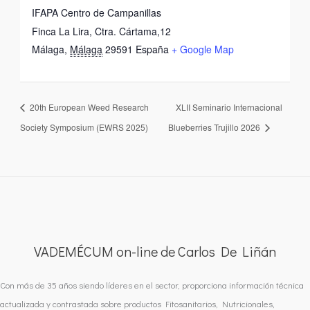
IFAPA Centro de Campanillas
Finca La Lira, Ctra. Cártama,12
Málaga
,
Málaga
29591
España
+ Google Map
20th European Weed Research
XLII Seminario Internacional
Society Symposium (EWRS 2025)
Blueberries Trujillo 2026
VADEMÉCUM on-line de Carlos De Liñán
Con más de 35 años siendo líderes en el sector, proporciona información técnica
actualizada y contrastada sobre productos Fitosanitarios, Nutricionales,