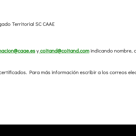
gado Territorial SC CAAE
macion@caae.es
y
coitand@coitand.com
indicando nombre, ap
rtificados. Para más información escribir a los correos el