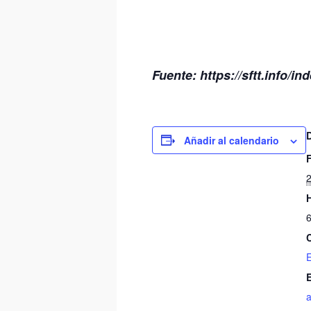
Fuente: https://sftt.info/in
Añadir al calendario
6
E
a