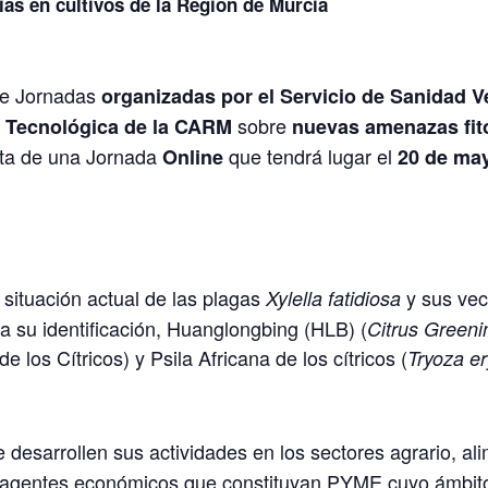
as en cultivos de la Región de Murcia
de Jornadas
organizadas por el Servicio de Sanidad Ve
sobre
a Tecnológica de la CARM
nuevas amenazas fito
ata de una Jornada
que tendrá lugar el
Online
20 de may
a situación actual de las plagas
y sus vec
Xylella fatidiosa
ra su identificación, Huanglongbing (HLB) (
Citrus Greeni
e los Cítricos) y Psila Africana de los cítricos (
Tryoza er
 desarrollen sus actividades en los sectores agrario, alim
os agentes económicos que constituyan PYME cuyo ámbit