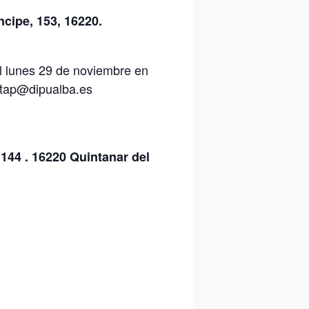
ncipe, 153, 16220.
el lunes 29 de noviembre en
g.itap@dipualba.es
 144 .
16220 Quintanar del