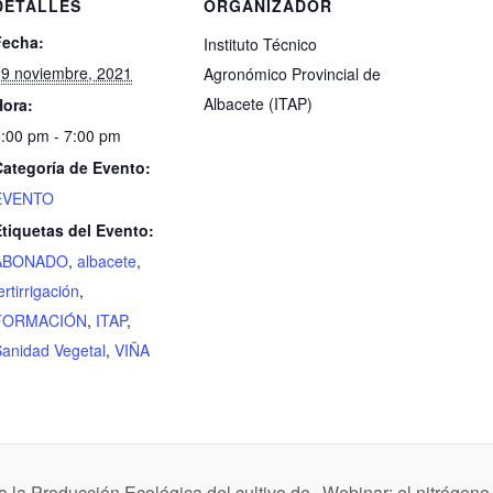
DETALLES
ORGANIZADOR
Fecha:
Instituto Técnico
29 noviembre, 2021
Agronómico Provincial de
Albacete (ITAP)
Hora:
:00 pm - 7:00 pm
Categoría de Evento:
EVENTO
tiquetas del Evento:
ABONADO
,
albacete
,
ertirrigación
,
FORMACIÓN
,
ITAP
,
anidad Vegetal
,
VIÑA
 la Producción Ecológica del cultivo de
Webinar: el nitrógeno