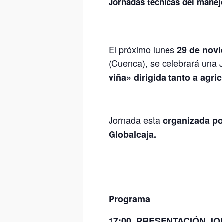
Jornadas técnicas del manejo 
El próximo lunes
29 de nov
(Cuenca), se celebrará una 
viña»
dirigida tanto a agri
Jornada esta
organizada po
Globalcaja.
Programa
17:00. PRESENTACIÓN J