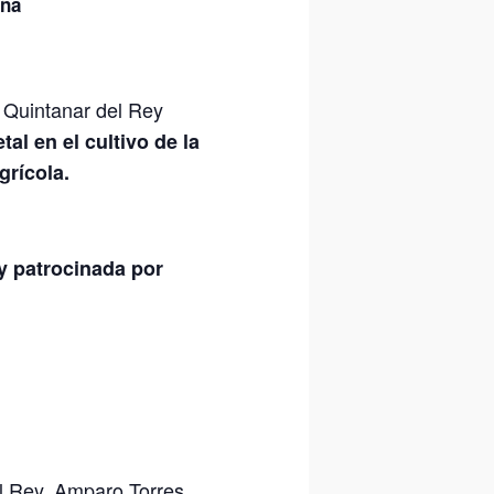
iña
e Quintanar del Rey
al en el cultivo de la
grícola.
y patrocinada por
l Rey. Amparo Torres