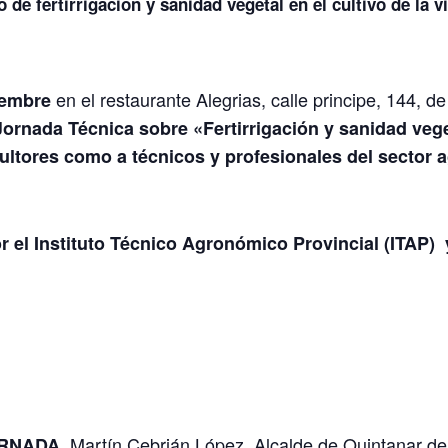
de fertirrigación y sanidad vegetal en el cultivo de la v
en el restaurante Alegrias, calle principe, 144, d
iembre
J
ornada Técnica sobre
«Fertirrigación y sanidad veget
cultores como a técnicos y profesionales del sector a
r el
Instituto Técnico Agronómico Provincial (ITAP)
Martín Cebrián López, Alcalde de Quintanar de
ORNADA.