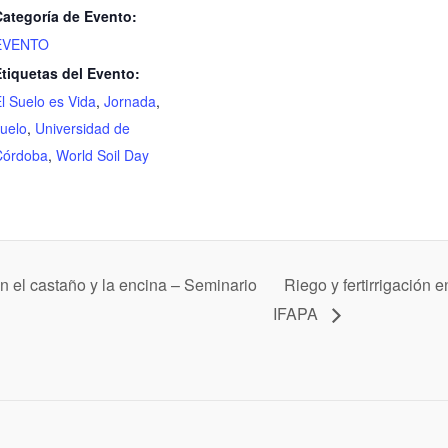
Categoría de Evento:
EVENTO
tiquetas del Evento:
l Suelo es Vida
,
Jornada
,
uelo
,
Universidad de
Córdoba
,
World Soil Day
 el castaño y la encina – Seminario
Riego y fertirrigación 
IFAPA