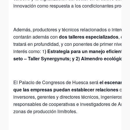
innovación como respuesta a los condicionantes product
Además, productores y técnicos relacionados o interesad
contarán además con
dos talleres especializados
, en 
tratará en profundidad, y con ponentes de primer nivel, 
interés como: 1
) Estrategia para un manejo eficiente 
seto – Taller Synergynuts; y 2) Almendro ecológico y
El Palacio de Congresos de Huesca será
el escenario 
que las empresas puedan establecer relaciones
con p
inversores, gerentes y directores técnicos, ingenieros a
responsables de cooperativas e investigadores de Aragó
zonas de producción limítrofes.