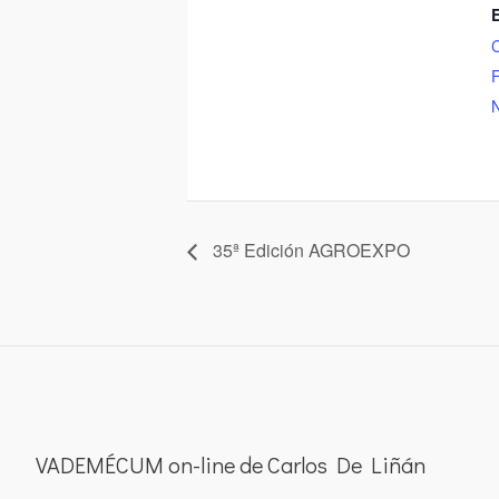
E
F
N
35ª Edición AGROEXPO
VADEMÉCUM on-line de Carlos De Liñán