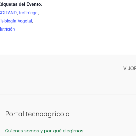
tiquetas del Evento:
COITAND
,
fertirriego
,
isiología Vegetal
,
utrición
V JO
Portal tecnoagrícola
Quienes somos y por qué elegirnos