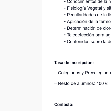
•
Conocimientos de la m
•
Fisiología Vegetal y s
•
Peculiaridades de la f
•
Aplicación de la termog
•
Determinación de cloro
•
Teledetección para ag
•
Contenidos sobre la de
Tasa de inscripción
:
– Colegiados y Precolegiad
– Resto de alumnos: 400 €
Contacto
: