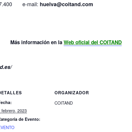
.457.400 e-mail:
huelva@coitand.com
Más información en la
Web oficial del COITAND
d.es/
DETALLES
ORGANIZADOR
Fecha:
COITAND
 febrero, 2023
Categoría de Evento:
EVENTO