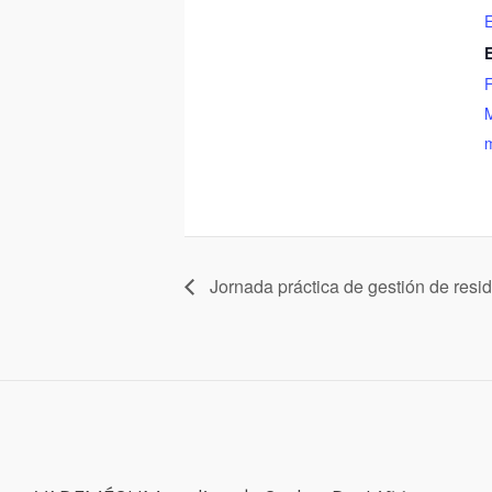
E
M
m
Jornada práctica de gestión de resi