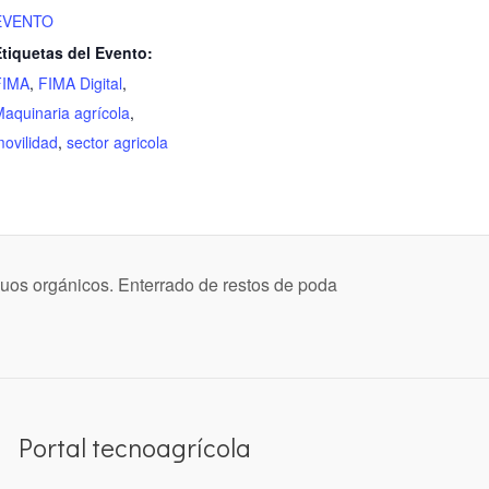
EVENTO
tiquetas del Evento:
FIMA
,
FIMA Digital
,
aquinaria agrícola
,
ovilidad
,
sector agricola
duos orgánicos. Enterrado de restos de poda
Portal tecnoagrícola