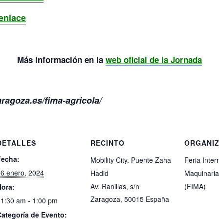
 enlace
Más información en la
web oficial de la Jornada
aragoza.es/fima-agricola/
DETALLES
RECINTO
ORGANI
Fecha:
Mobility City. Puente Zaha
Feria Inter
6 enero, 2024
Hadid
Maquinaria
Av. Ranillas, s/n
(FIMA)
Hora:
Zaragoza
,
50015
España
1:30 am - 1:00 pm
Categoría de Evento: