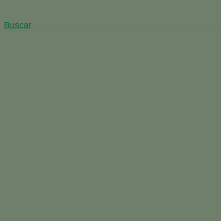
Buscar
Entrevista a Pere Tarrida