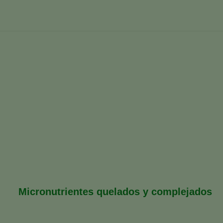
Inicio
España
AEFA Al día
Entrevista a Pere Tarrida
Micronutrientes quelados y complejados