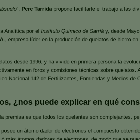
subsuelo
”.
Pere Tarrida
propone facilitarle el trabajo a las 
 Analítica por el
Instituto Químico de Sarriá
y, desde Mayo 
.A.
, empresa líder en la producción de quelatos de hierro
latos desde 1996, y ha vivido en primera persona la evoluci
 activamente en foros y comisiones técnicas sobre quelato
ico Nacional 142 de Fertilizantes, Enmiendas y Medios de C
s, ¿nos puede explicar en qué consis
la premisa es que todos los quelantes son complejantes, pe
 posee un átomo dador de electrones el compuesto obtenido
s ó más átomos dadores de electrones, de modo que se pueda