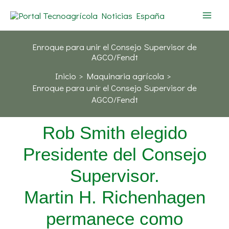
Ir
al
contenido
Enroque para unir el Consejo Supervisor de
AGCO/Fendt
Inicio
Maquinaria agrícola
Enroque para unir el Consejo Supervisor de
AGCO/Fendt
Rob Smith elegido
Presidente del Consejo
Supervisor.
Martin H. Richenhagen
permanece como