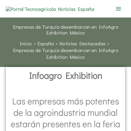
Ir
al
contenido
Empresas de Turquía desembarcan en InfoAgro
Exhibition México
Inicio
España
Noticias Destacadas
Empresas de Turquía desembarcan en InfoAgro
Exhibition México
Infoagro Exhibition
Las empresas más potentes
de la agroindustria mundial
estarán presentes en la feria