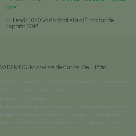
El Fendt 1050 Vario finalista al “Tractor de
España 2018”
VADEMÉCUM on-line de Carlos De Liñán
Con más de 35 años siendo líderes en el sector, proporciona información técnica
actualizada y contrastada sobre productos Fitosanitarios, Nutricionales,
Bioestimulantes y Semillas.
Estamos enfocados tanto a la agricultura convencional como a la ecológica y/o
biodinámica. Encontrará también en nuestras páginas noticias de actualidad,
artículos técnicos, ferias, eventos y una relación de empresas del sector.