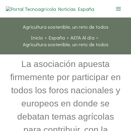
Ir
al
contenido
Agricultura sostenible, un reto de todos
Inicio
España
AEFA Al día
Agricultura sostenible, un reto de todos
La asociación apuesta
firmemente por participar en
todos los foros nacionales y
europeos en donde se
debatan temas agrícolas
para contribuir, con la