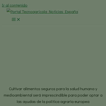
Ir al contenido
AEFA: Los bioestimulantes en
el Symposium de Sanidad
Vegetal
Inicio
España
AEFA Al día
AEFA: Los bioestimulantes en el Symposium de Sanidad
Vegetal
Cultivar alimentos seguros para la salud humana y
medioambiental será imprescindible para poder optar a
las ayudas de la política agraria europea