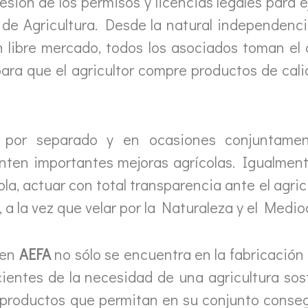
sión de los permisos y licencias legales para ej
o de Agricultura. Desde la natural independenc
n libre mercado, todos los asociados toman el
ara que el agricultor compre productos de calid
 por separado y en ocasiones conjuntame
enten importantes mejoras agrícolas. Igualmen
ola, actuar con total transparencia ante el agricu
, a la vez que velar por la Naturaleza y el Medi
 en
AEFA
no sólo se encuentra en la fabricación
cientes de la necesidad de una agricultura sos
 productos que permitan en su conjunto conseg