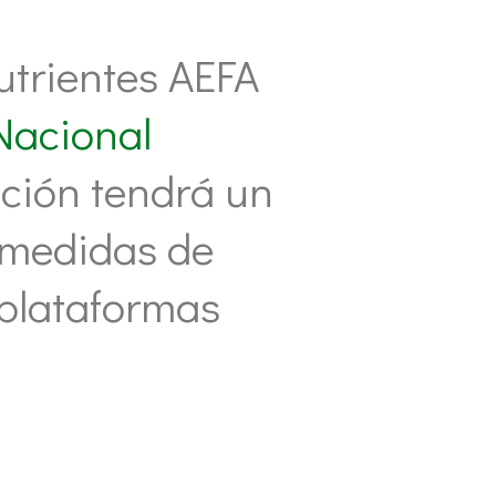
trientes AEFA
Nacional
ición tendrá un
s medidas de
e plataformas