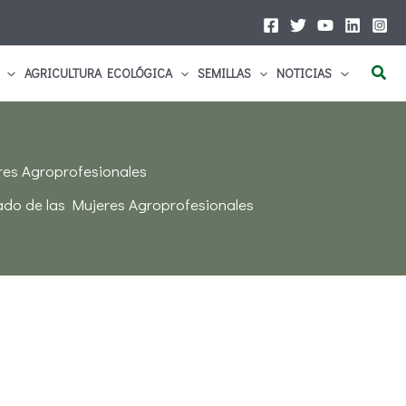
Busc
AGRICULTURA ECOLÓGICA
SEMILLAS
NOTICIAS
res Agroprofesionales
lado de las Mujeres Agroprofesionales