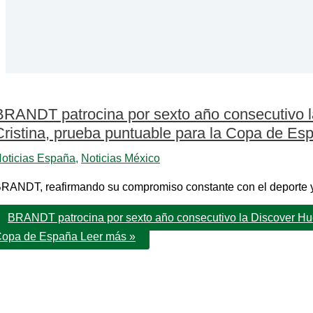
BRANDT patrocina por sexto año consecutivo la
Cristina, prueba puntuable para la Copa de Es
oticias España
,
Noticias México
RANDT, reafirmando su compromiso constante con el deporte y 
BRANDT patrocina por sexto año consecutivo la Discover Huel
opa de España
Leer más »