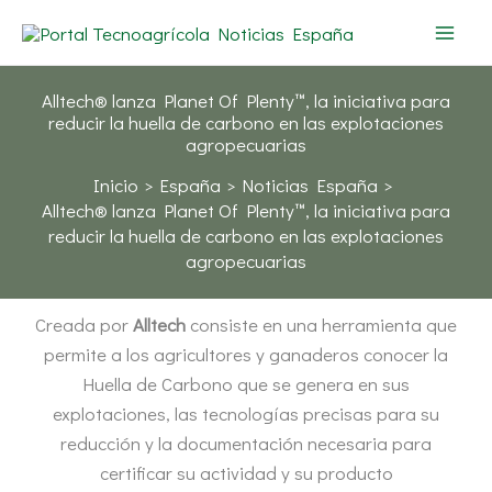
Ir
al
contenido
Alltech® lanza Planet Of Plenty™, la iniciativa para
reducir la huella de carbono en las explotaciones
agropecuarias
Inicio
España
Noticias España
Alltech® lanza Planet Of Plenty™, la iniciativa para
reducir la huella de carbono en las explotaciones
agropecuarias
Creada por
Alltech
consiste en una herramienta que
permite a los agricultores y ganaderos conocer la
Huella de Carbono que se genera en sus
explotaciones, las tecnologías precisas para su
reducción y la documentación necesaria para
certificar su actividad y su producto