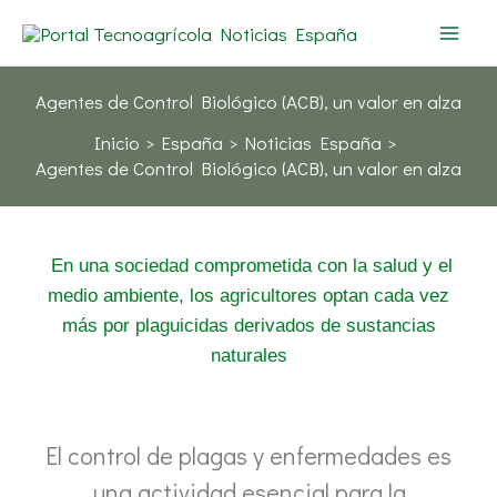
Ir
al
contenido
Agentes de Control Biológico (ACB), un valor en alza
Inicio
España
Noticias España
Agentes de Control Biológico (ACB), un valor en alza
En una sociedad comprometida con la salud y el
medio ambiente, los agricultores optan cada vez
más por plaguicidas derivados de sustancias
naturales
El control de plagas y enfermedades es
una actividad esencial para la